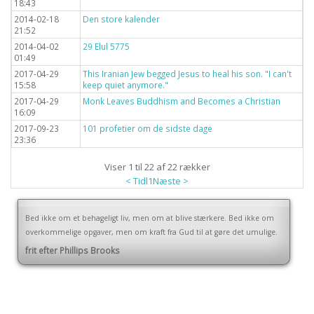
18:43
2014-02-18
Den store kalender
21:52
2014-04-02
29 Elul 5775
01:49
2017-04-29
This Iranian Jew begged Jesus to heal his son. "I can't
15:58
keep quiet anymore."
2017-04-29
Monk Leaves Buddhism and Becomes a Christian
16:09
2017-09-23
101 profetier om de sidste dage
23:36
Viser 1 til 22 af 22 rækker
< Tidl
1
Næste >
Bed ikke om et behageligt liv, men om at blive stærkere. Bed ikke om
overkommelige opgaver, men om kraft fra Gud til at gøre det umulige.
frit efter Phillips Brooks