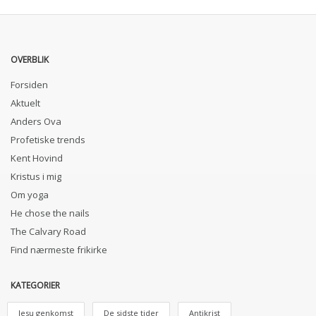
OVERBLIK
Forsiden
Aktuelt
Anders Ova
Profetiske trends
Kent Hovind
Kristus i mig
Om yoga
He chose the nails
The Calvary Road
Find nærmeste frikirke
KATEGORIER
Jesu genkomst
De sidste tider
Antikrist