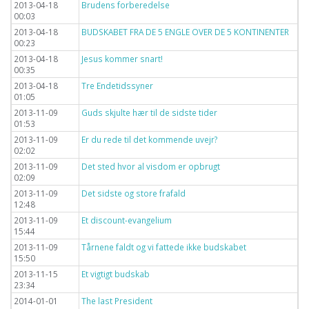
2013-04-18
Brudens forberedelse
00:03
2013-04-18
BUDSKABET FRA DE 5 ENGLE OVER DE 5 KONTINENTER
00:23
2013-04-18
Jesus kommer snart!
00:35
2013-04-18
Tre Endetidssyner
01:05
2013-11-09
Guds skjulte hær til de sidste tider
01:53
2013-11-09
Er du rede til det kommende uvejr?
02:02
2013-11-09
Det sted hvor al visdom er opbrugt
02:09
2013-11-09
Det sidste og store frafald
12:48
2013-11-09
Et discount-evangelium
15:44
2013-11-09
Tårnene faldt og vi fattede ikke budskabet
15:50
2013-11-15
Et vigtigt budskab
23:34
2014-01-01
The last President