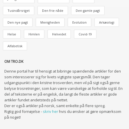
Tusindårsriget
Den frie nåde
Den gamle pagt
Den nye pagt
Menigheden
Evolution
Arkæologi
Helse
Himlen
Helvedet
Covid-19
Alfabetisk
OM TRO.DK
Denne portal har til hensigt at bibringe spændende artikler for den
som interesserer sig for livets vigtigste spørgsmål. Den tager
udgangspunkt i den kristne trosverden, men vil på sigt også gerne
belyse trosretninger, som kan være vanskelige at forholde sig til. En
del af teksterne er på engelsk, da langt de fleste artikler er gode
artikler fundet andetsteds på nettet.
Der er også artikler på norsk, samt enkelte på flere sprog.
Rigtig god fornøjelse -
skriv her
hvis du ønsker at gøre opmærksom
på noget!