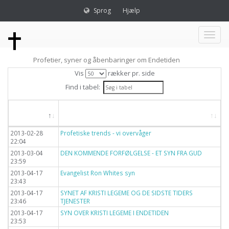
Sprog
Hjælp
Toggl
Profetier, syner og åbenbaringer om Endetiden
naviga
Vis
rækker pr. side
Find i tabel:
Dato
Titel
2013-02-28
Profetiske trends - vi overvåger
22:04
2013-03-04
DEN KOMMENDE FORFØLGELSE - ET SYN FRA GUD
23:59
2013-04-17
Evangelist Ron Whites syn
23:43
2013-04-17
SYNET AF KRISTI LEGEME OG DE SIDSTE TIDERS
23:46
TJENESTER
2013-04-17
SYN OVER KRISTI LEGEME I ENDETIDEN
23:53